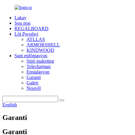
Lakay
Sou nou
REGALBOARD
Lòt Pwodwi
ATLLAS
ARMORSHELL
KINDWOOD
Sant enfòmasyon
Sipò maketing
Telechajman
Enstalasyon
Garanti
Galeri
Nouvèl
English
Garanti
Garanti